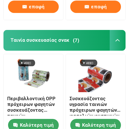
συνήθεια
επαφή
επαφή
Ταινία συσκευασίας σνακ
(7)
Περιβαλλοντική OPP
Συσκευάζοντας
πρόχειρων φαγητών
υγρασία ταινιών
συσκευάζοντας
πρόχειρων φαγητών
ταινιών
φασολιών φυστικιών
τοποθετημένη σε
- εύκαμπτη εκτύπωση
Καλύτερη τιμή
Καλύτερη τιμή
στρώματα BOPP
βαθμού τροφίμων