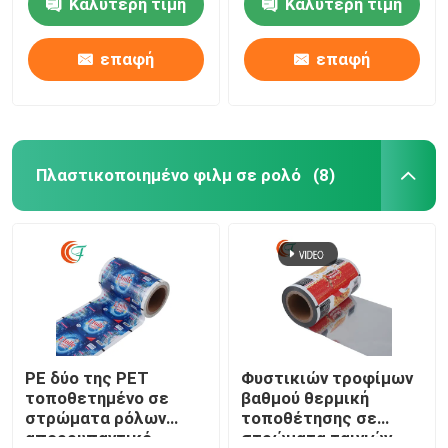
Καλύτερη τιμή
Καλύτερη τιμή
συσκευασίας
που τοποθετεί τον
τροφίμων σάλτσας
πλαστικό ρόλο σε
σακουλιών 80mic
στρώματα
επαφή
επαφή
Πλαστικοποιημένο φιλμ σε ρολό
(8)
PE δύο της PET
Φυστικιών τροφίμων
τοποθετημένο σε
βαθμού θερμική
στρώματα ρόλων
τοποθέτησης σε
απορρυπαντικό
στρώματα ταινιών