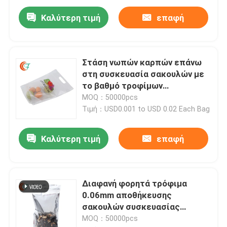
Καλύτερη τιμή
επαφή
Στάση νωπών καρπών επάνω
στη συσκευασία σακουλών με
το βαθμό τροφίμων
παραθύρων
MOQ：50000pcs
Τιμή：USD0.001 to USD 0.02 Each Bag
Καλύτερη τιμή
επαφή
Σπίτι
Διαφανή φορητά τρόφιμα
Προϊόντα
0.06mm αποθήκευσης
σακουλών συσκευασίας
τροφίμων φύλλων αλουμινίου
MOQ：50000pcs
Σχετικά με εμάς