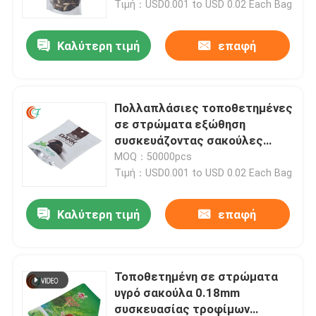
αλουμινίου
Τιμή：USD0.001 to USD 0.02 Each Bag
Επισκεψή εργοστασίου
Καλύτερη τιμή
επαφή
Έλεγχος ποιότητας
Πολλαπλάσιες τοποθετημένες
σε στρώματα εξώθηση
Ειδήσεις
συσκευάζοντας σακούλες
0.14mm υψηλό εμπόδιο
MOQ：50000pcs
φύλλων αλουμινίου αργιλίου
Τιμή：USD0.001 to USD 0.02 Each Bag
Ζητήστε μια προσφορά
0.28mm
Καλύτερη τιμή
επαφή
Ταινία συσκευασίας BOPP
Πλαστική συσκευάζοντας ταινία ρόλων
Τοποθετημένη σε στρώματα
υγρό σακούλα 0.18mm
Ταινία συσκευασίας σνακ
συσκευασίας τροφίμων