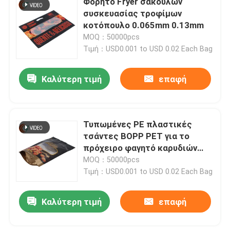
Φορητό Fryer σακουλών
συσκευασίας τροφίμων
κοτόπουλο 0.065mm 0.13mm
MOQ：50000pcs
Τιμή：USD0.001 to USD 0.02 Each Bag
Καλύτερη τιμή
επαφή
Τυπωμένες PE πλαστικές
τσάντες BOPP PET για το
πρόχειρο φαγητό καρυδιών
συσκευασίας τροφίμων
MOQ：50000pcs
Resealable
Τιμή：USD0.001 to USD 0.02 Each Bag
Καλύτερη τιμή
επαφή