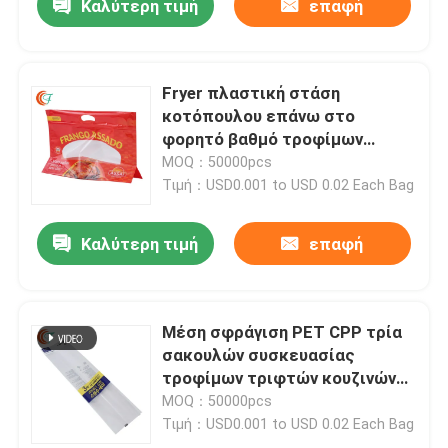
Καλύτερη τιμή
επαφή
Fryer πλαστική στάση
κοτόπουλου επάνω στο
φορητό βαθμό τροφίμων
αποθήκευσης σακουλών
MOQ：50000pcs
Τιμή：USD0.001 to USD 0.02 Each Bag
Καλύτερη τιμή
επαφή
Μέση σφράγιση PET CPP τρία
σακουλών συσκευασίας
τροφίμων τριφτών κουζινών
δευτερεύουσα τσάντα
MOQ：50000pcs
σφραγίδων
Τιμή：USD0.001 to USD 0.02 Each Bag