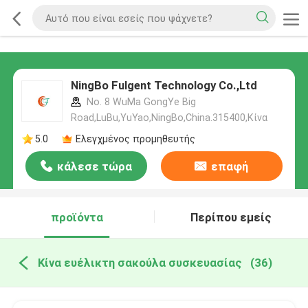
NingBo Fulgent Technology Co.,Ltd
No. 8 WuMa GongYe Big
Road,LuBu,YuYao,NingBo,China.315400,Κίνα
5.0
Ελεγχμένος προμηθευτής
κάλεσε τώρα
επαφή
προϊόντα
Περίπου εμείς
Κίνα ευέλικτη σακούλα συσκευασίας
(36)