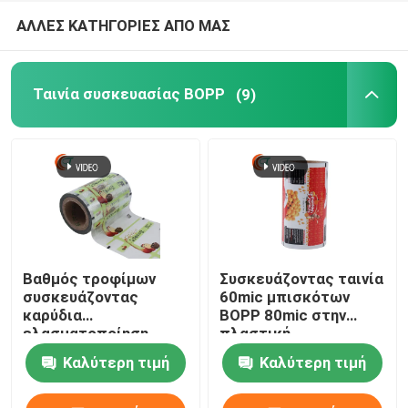
ΑΛΛΕΣ ΚΑΤΗΓΟΡΙΕΣ ΑΠΟ ΜΑΣ
Ταινία συσκευασίας BOPP
(9)
Βαθμός τροφίμων
Συσκευάζοντας ταινία
συσκευάζοντας
60mic μπισκότων
καρύδια
BOPP 80mic στην
ελασματοποίηση
πλαστική
πλαστικό 50mic
συσκευασίας
Καλύτερη τιμή
Καλύτερη τιμή
ταινιών OPP BOPP
συσκευάζοντας ταινία
δύο στρώματος σε
εμποδίων ρόλων
70mic
υψηλή