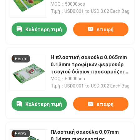
πλαστικό 0.36mm
MOQ：50000pcs
Τιμή：USD0.001 to USD 0.02 Each Bag
Ταινία συσκευασίας High Barrier
Καλύτερη τιμή
επαφή
Πλαστικοποιημένο φιλμ σε ρολό
Τυπωμένη μεμβράνη συσκευασίας
Η πλαστική σακούλα 0.065mm
0.13mm τροφίμων φερμουάρ
τσαγιού δώρων προσαρμόζει
Ευέλικτες Μεμβράνες Συσκευασίας
το χρώμα
MOQ：50000pcs
Τιμή：USD0.001 to USD 0.02 Each Bag
Ταινία συσκευασίας κατεψυγμένων τροφίμων
Καλύτερη τιμή
επαφή
Πλαστική ταινία συσκευασίας τροφίμων
Πλαστική σακούλα 0.07mm
Ταινία συσκευασίας κατοικίδιων ζώων
0.14mm συσκευασίας