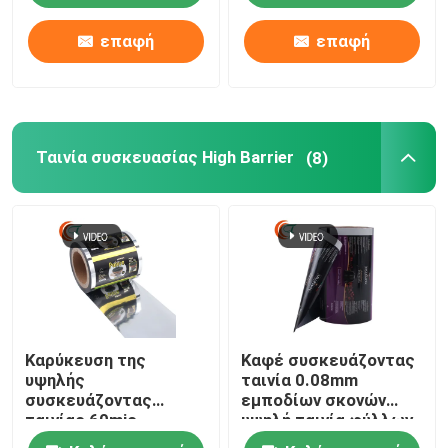
συσκευάζοντας ταινία
συσκευασίας ρόλων
περικαλυμμάτων
απόδειξης πλαστική
επαφή
επαφή
τροφίμων ταινιών
πλαστική
Ταινία συσκευασίας High Barrier
(8)
Καρύκευση της
Καφέ συσκευάζοντας
υψηλής
ταινία 0.08mm
συσκευάζοντας
εμποδίων σκονών
ταινίας 60mic
υψηλή ταινία φύλλων
εμποδίων στην ταινία
αλουμινίου αργιλίου