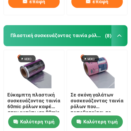
επαφή
επαφή
Πλαστική συσκευάζοντας ταινία ρόλων
(8)
Εύκαμπτη πλαστική
Σε σκόνη γαλάτων
συσκευάζοντας ταινία
συσκευάζοντας ταινία
60mic ρόλων καφέ
ρόλων που
στην εκτύπωση 80mic
τοποθετείται σε
για τοποθετημένο σε
στρώματα πλαστική
Καλύτερη τιμή
Καλύτερη τιμή
στρώματα ρόλο
για τον καφέ
ταινιών τροφίμων το