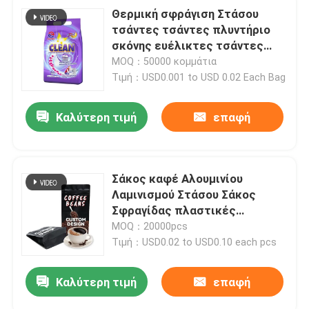
Θερμική σφράγιση Στάσου
τσάντες τσάντες πλυντήριο
σκόνης ευέλικτες τσάντες
συσκευασίας εκτυπωμένες
MOQ：50000 κομμάτια
πλαστικές τσάντες
Τιμή：USD0.001 to USD 0.02 Each Bag
Καλύτερη τιμή
επαφή
Σάκος καφέ Αλουμινίου
Λαμινισμού Στάσου Σάκος
Σφραγίδας πλαστικές
σακούλες Τροφίμων Σάκοι
MOQ：20000pcs
συσκευασίας
Τιμή：USD0.02 to USD0.10 each pcs
Καλύτερη τιμή
επαφή