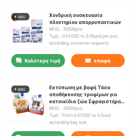
Χονδρική συσκευασία
πλυντηρίου απορρυπαντικών
MOQ：30000pcs
Τιμή：0.01USD to 0.05usd per pcs
according customer requests
Καλύτερη τιμή
επαφή
Εκτύπωση με βαφή Τάσα
αποθήκευσης τροφίμων για
κατοικίδια ζώα Σφραγιστήρα
Πάνω Στάσου Τάσα Ματ
MOQ：30000pcs
πλαστικές σακούλες
Τιμή：From 0.01USD to 0.5usd
συσκευασίας
according bag size