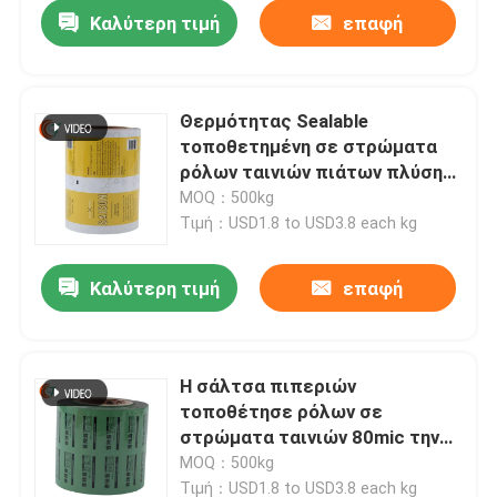
Καλύτερη τιμή
επαφή
Θερμότητας Sealable
τοποθετημένη σε στρώματα
ρόλων ταινιών πιάτων πλύσης
υγρή συσκευασία αργιλίου
MOQ：500kg
ρόλων ταινιών σακουλιών
Τιμή：USD1.8 to USD3.8 each kg
σαφής
Καλύτερη τιμή
επαφή
Σπίτι
Η σάλτσα πιπεριών
τοποθέτησε ρόλων σε
Προϊόντα
στρώματα ταινιών 80mic την
πλαστική τυλίγοντας ταινία
MOQ：500kg
της PET ταινιών τοποθετημένη
Σχετικά με εμάς
Τιμή：USD1.8 to USD3.8 each kg