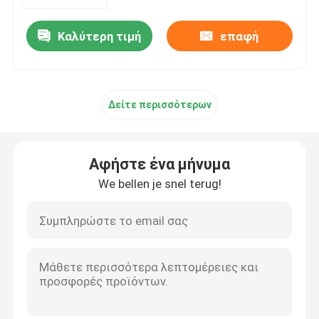
αργίλιο
Καλύτερη τιμή
επαφή
Επισκεψή εργοστασίου
Έλεγχος ποιότητας
Δείτε περισσότερων
Ειδήσεις
Αφήστε ένα μήνυμα
Ζητήστε μια προσφορά
We bellen je snel terug!
Ταινία συσκευασίας BOPP
Πλαστική συσκευάζοντας ταινία ρόλων
Ταινία συσκευασίας σνακ