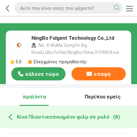
NingBo Fulgent Technology Co.,Ltd
No. 8 WuMa GongYe Big
Road,LuBu,YuYao,NingBo,China.315400,Κίνα
5.0
Ελεγχμένος προμηθευτής
κάλεσε τώρα
επαφή
προϊόντα
Περίπου εμείς
Κίνα Πλαστικοποιημένο φιλμ σε ρολό
(8)