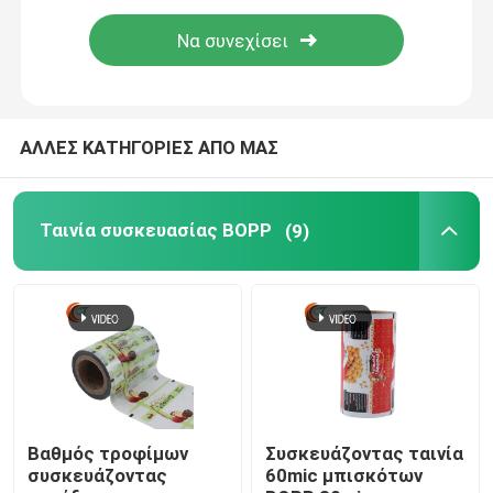
Ταινία συσκευασίας High Barrier
Πλαστικοποιημένο φιλμ σε ρολό
ΑΛΛΕΣ ΚΑΤΗΓΟΡΙΕΣ ΑΠΟ ΜΑΣ
Τυπωμένη μεμβράνη συσκευασίας
Ταινία συσκευασίας BOPP
(9)
Ευέλικτες Μεμβράνες Συσκευασίας
Ταινία συσκευασίας κατεψυγμένων τροφίμων
Πλαστική ταινία συσκευασίας τροφίμων
Βαθμός τροφίμων
Συσκευάζοντας ταινία
συσκευάζοντας
60mic μπισκότων
Ταινία συσκευασίας κατοικίδιων ζώων