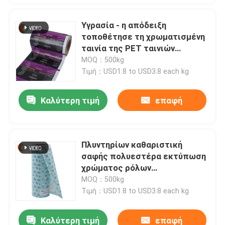
Υγρασία - η απόδειξη
τοποθέτησε τη χρωματισμένη
ταινία της PET ταινιών
πολυεστέρα Vmpet Metalized
MOQ：500kg
ταινιών ρόλων σε στρώματα
Τιμή：USD1.8 to USD3.8 each kg
τοποθετώντας τον πλαστικό
ρόλο
Καλύτερη τιμή
επαφή
Πλυντηρίων καθαριστική
σαφής πολυεστέρα εκτύπωση
χρώματος ρόλων
ελασματοποίησης πλαστική
MOQ：500kg
PET που τοποθετεί την ταινία
Τιμή：USD1.8 to USD3.8 each kg
σε στρώματα
Καλύτερη τιμή
επαφή