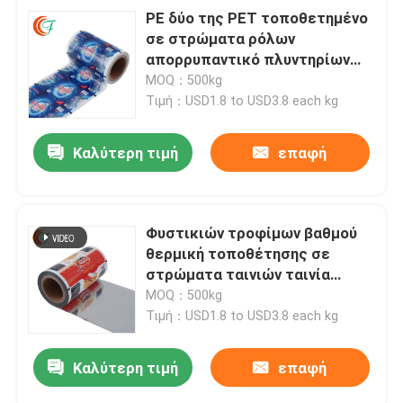
PE δύο της PET τοποθετημένο
σε στρώματα ρόλων
απορρυπαντικό πλυντηρίων
σαπουνιών σκονών πλύσης
MOQ：500kg
ταινιών πλαστικό
Τιμή：USD1.8 to USD3.8 each kg
Καλύτερη τιμή
επαφή
Φυστικιών τροφίμων βαθμού
θερμική τοποθέτησης σε
στρώματα ταινιών ταινία
ταινιών BOPP Metalized ρόλων
MOQ：500kg
πλαστική συσκευάζοντας
Τιμή：USD1.8 to USD3.8 each kg
Καλύτερη τιμή
επαφή