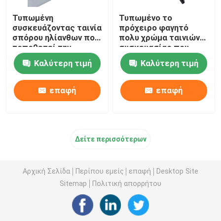
Τυπωμένη
Τυπωμένο το
συσκευάζοντας ταινία
πρόχειρο φαγητό
σπόρου ηλίανθων που
πολυ χρώμα ταινιών
τοποθετεί την
συσκευασίας που
πλαστική εύκαμπτη
τυπώνεται
Καλύτερη τιμή
Καλύτερη τιμή
συσκευάζοντας ταινία
συρρικνώνεται τα
τροφίμων σε
τρόφιμα γαλάτων σε
στρώματα
σκόνη ταινιών
επαφή
επαφή
Δείτε περισσότερων
Αρχική Σελίδα
Περίπου εμείς
επαφή
Desktop Site
Sitemap
Πολιτική απορρήτου