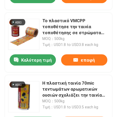
Το πλαστικό VMCPP
τοποθέτησε την ταινία
τοποθέτησης σε στρώματα
ρόλων χρώματος συσκευασίας
MOQ：500kg
παιχνιδιών ταινιών ρόλων σε
Τιμή：USD1.8 to USD3.8 each kg
στρώματα
Καλύτερη τιμή
επαφή
Η πλαστική ταινία 70mic
τεντωμάτων αρωματικών
ουσιών σχολιάζει την ταινία
τοποθέτησης σε στρώματα
MOQ：500kg
Τιμή：USD1.8 to USD3.5 each kg