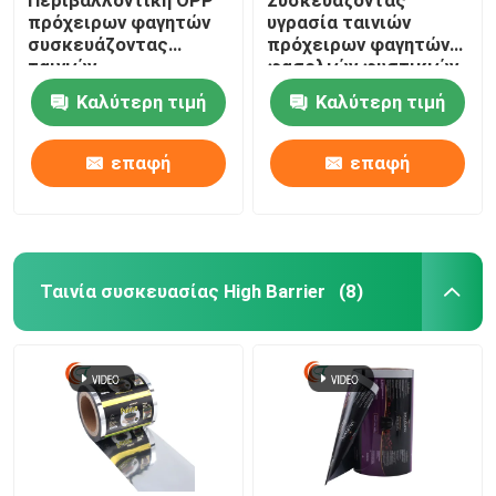
πρόχειρων φαγητών
υγρασία ταινιών
συσκευάζοντας
πρόχειρων φαγητών
ταινιών
φασολιών φυστικιών
τοποθετημένη σε
- εύκαμπτη εκτύπωση
Καλύτερη τιμή
Καλύτερη τιμή
στρώματα BOPP
βαθμού τροφίμων
συσκευάζοντας ταινία
συσκευασίας ρόλων
περικαλυμμάτων
απόδειξης πλαστική
επαφή
επαφή
τροφίμων ταινιών
πλαστική
Ταινία συσκευασίας High Barrier
(8)