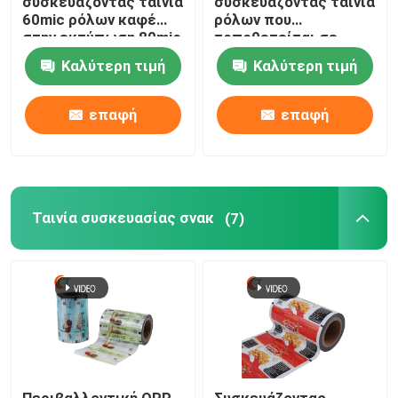
συσκευάζοντας ταινία
συσκευάζοντας ταινία
60mic ρόλων καφέ
ρόλων που
στην εκτύπωση 80mic
τοποθετείται σε
για τοποθετημένο σε
στρώματα πλαστική
Καλύτερη τιμή
Καλύτερη τιμή
στρώματα ρόλο
για τον καφέ
ταινιών τροφίμων το
συνήθεια
επαφή
επαφή
Ταινία συσκευασίας σνακ
(7)
Περιβαλλοντική OPP
Συσκευάζοντας