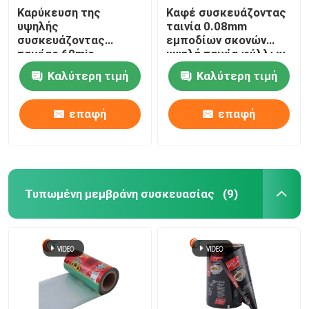
Καρύκευση της
Καφέ συσκευάζοντας
υψηλής
ταινία 0.08mm
συσκευάζοντας
εμποδίων σκονών
ταινίας 60mic
υψηλή ταινία φύλλων
εμποδίων στην ταινία
αλουμινίου αργιλίου
Καλύτερη τιμή
Καλύτερη τιμή
συσκευασίας
που τοποθετεί τον
τροφίμων σάλτσας
πλαστικό ρόλο σε
σακουλιών 80mic
στρώματα
επαφή
επαφή
Τυπωμένη μεμβράνη συσκευασίας
(9)