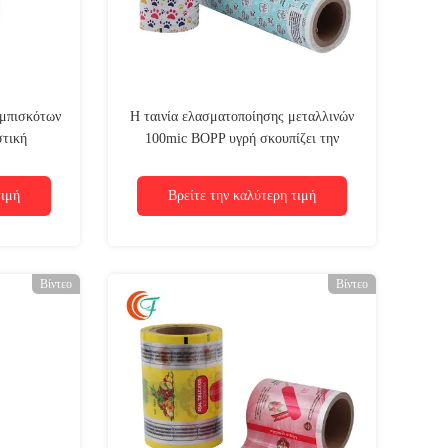
 μπισκότων
Η ταινία ελασματοποίησης μεταλλινών
τική
100mic BOPP υγρή σκουπίζει την
ς ταινία
τυπωμένη συσκευασία ταινιών
λή
τιμή
Βρείτε την καλύτερη τιμή
Βίντεο
Βίντεο