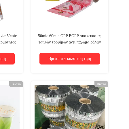
ινία 50mic
50mic 60mic OPP BOPP συσκευασίας
ερμότητας
ταινιών τροφίμων αντι πάγωμα ρόλων
ων 70mic
συσκευασίας βαθμού στο πλαστικό που
τυπώνεται
τιμή
Βρείτε την καλύτερη τιμή
Βίντεο
Βίντεο