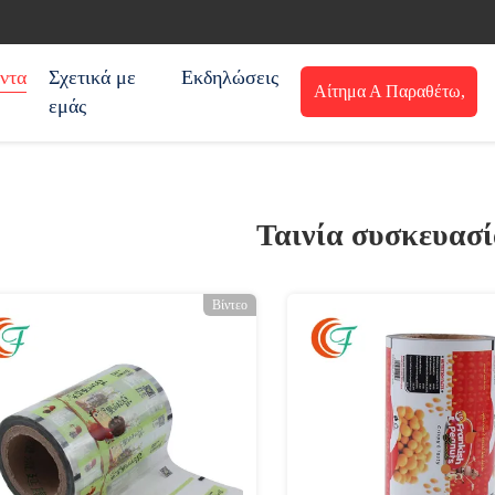
ντα
Σχετικά με
Εκδηλώσεις
Αίτημα Α Παραθέτω,
εμάς
αναφορά
Ταινία συσκευασ
Βίντεο