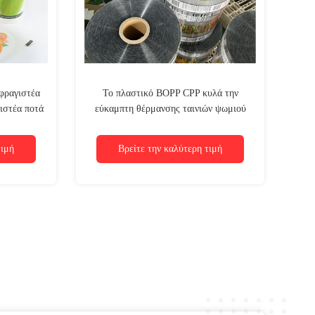
φραγιστέα
Το πλαστικό BOPP CPP κυλά την
ιστέα ποτά
εύκαμπτη θέρμανσης ταινιών ψωμιού
σκευασία
κέικ ταινία τεντωμάτων αρωματικών
ουσιών πλαστική
τιμή
Βρείτε την καλύτερη τιμή