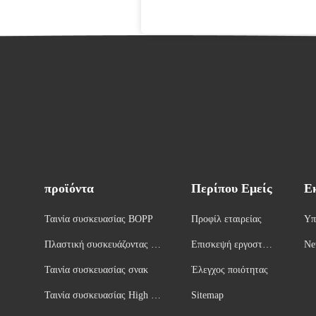
προϊόντα
Περίπου Εμείς
Ε
Ταινία συσκευασίας BOPP
Προφίλ εταιρείας
Υπ
Πλαστική συσκευάζοντας τα
Επισκεψή εργοστασί
Ne
ινία ρόλων
ου
Ταινία συσκευασίας σνακ
Έλεγχος ποιότητας
Ταινία συσκευασίας High Ba
Sitemap
rrier