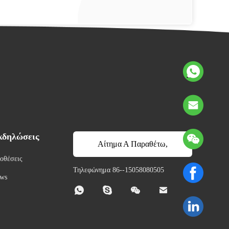
κδηλώσεις
Αίτημα Α Παραθέτω,
οθέσεις
αναφορά
Τηλεφώνημα 86--15058080505
ws



