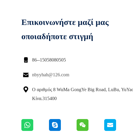
Επικοινωνήστε μαζί μας
οποιαδήποτε στιγμή

86--15058080505

nbyyhah@126.com

Ο αριθμός 8 WuMa GongYe Big Road, LuBu, YuYao
Κίνα.315400