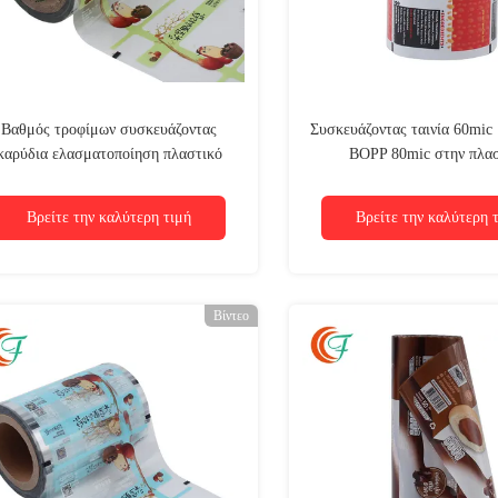
Βαθμός τροφίμων συσκευάζοντας
Συσκευάζοντας ταινία 60mic
καρύδια ελασματοποίηση πλαστικό
BOPP 80mic στην πλασ
50mic ταινιών OPP BOPP δύο
συσκευασίας συσκευάζοντα
στρώματος σε 70mic
εμποδίων ρόλων υψη
Βρείτε την καλύτερη τιμή
Βρείτε την καλύτερη 
Βίντεο