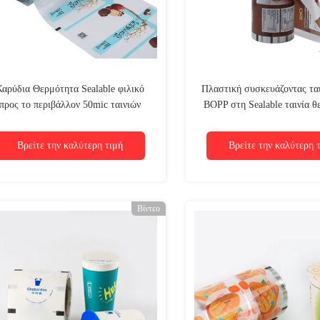
Καρύδια Θερμότητα Sealable φιλικό
Πλαστική συσκευάζοντας τα
προς το περιβάλλον 50mic ταινιών
BOPP στη Sealable ταινία θ
συσκευασίας BOPP σε 70mic
εκτύπωσης βαθμού τροφίμ
Βρείτε την καλύτερη τιμή
Βρείτε την καλύτερη 
Βίντεο