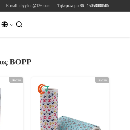
Ε-mail nbyyhah@126.com
Τηλεφώνημα 86--15058080505


ίας BOPP
Βίντεο
Βίντεο