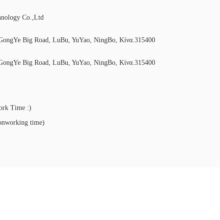
hnology Co.,Ltd
ongYe Big Road, LuBu, YuYao, NingBo, Κίνα.315400
ongYe Big Road, LuBu, YuYao, NingBo, Κίνα.315400
rk Time :)
nworking time)