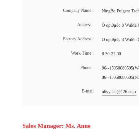
Company Name :
NingBo Fulgent Tec
Address :
Ο αριθμός 8 WuMa G
Factory Address :
Ο αριθμός 8 WuMa G
Work Time :
8:30-22:00
Phone :
86--15058080505(Wo
86--15058080505(No
Ε-mail
nbyyhah@126.com
Sales Manager: Ms. Anne