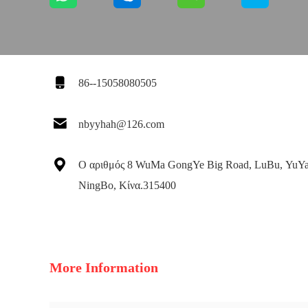

86--15058080505

nbyyhah@126.com

Ο αριθμός 8 WuMa GongYe Big Road, LuBu, YuYa
NingBo, Κίνα.315400
More Information