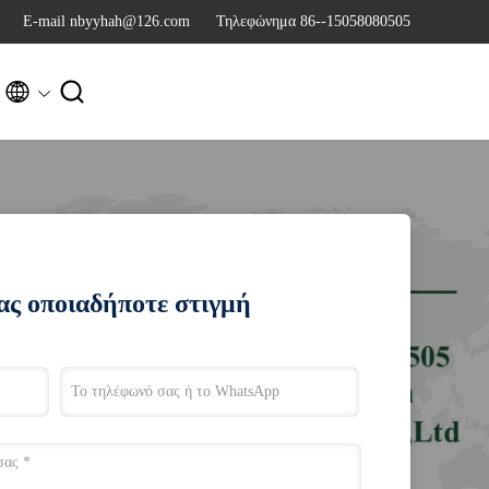
Ε-mail nbyyhah@126.com
Τηλεφώνημα 86--15058080505


ας οποιαδήποτε στιγμή