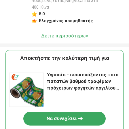
Road,LuBu,YuYao,NingBo,China.315
400 ,Κίνα
5.0
Ελεγχμένος προμηθευτής
Δείτε περισσότερων
Αποκτήστε την καλύτερη τιμή για
Υγρασία - συσκευάζοντας τσιπ
πατατών βαθμού τροφίμων
πρόχειρων φαγητών αργιλίου
ταινιών πρόχειρων φαγητών
απόδειξης
Να συνεχίσει