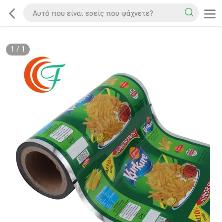
1
/
1