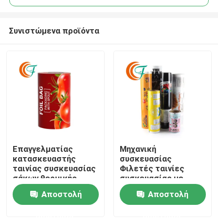
Συνιστώμενα προϊόντα
Επαγγελματίας
Μηχανική
Σπίτι
κατασκευαστής
συσκευασίας
ταινίας συσκευασίας
Φιλετές ταινίες
σάκων θερμικής
συσκευασίας με
Προϊόντα
σφράγισης
κυλίνδριο αλουμινίου
Αποστολή
Αποστολή
ερώτησης
ερώτησης
Σχετικά με εμάς