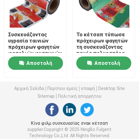
Ταινία συσκευασίας High Barrier
Συσκευάζοντας
Το κέτσαπ τύπωσε
Πλαστικοποιημένο φιλμ σε ρολό
υγρασία ταινιών
πρόχειρων φαγητών
πρόχειρων φαγητών
τη συσκευάζοντας
φασολιών φυστικιών
ταινία πολυεστέρα
Τυπωμένη μεμβράνη συσκευασίας
- εύκαμπτη
ταινιών υψηλή
Αποστολή
Αποστολή
εκτύπωση βαθμού
επιμεταλλωμένη
τροφίμων
εμπόδιο
Ευέλικτες Μεμβράνες Συσκευασίας
ερώτησης
ερώτησης
συσκευασίας ρόλων
απόδειξης πλαστική
Αρχική Σελίδα
Περίπου εμείς
επαφή
Desktop Site
Ταινία συσκευασίας κατεψυγμένων τροφίμων
Sitemap
Πολιτική απορρήτου
Πλαστική ταινία συσκευασίας τροφίμων
Κίνα φιλμ συσκευασίας σνακ κέτσαπ
supplier.Copyright © 2025 NingBo Fulgent
Ταινία συσκευασίας κατοικίδιων ζώων
Technology Co.,Ltd. All Rights Reserved.